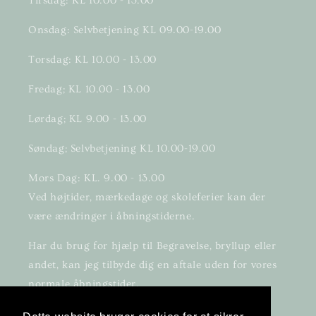
Tirsdag: KL 10.00 - 13.00
Onsdag: Selvbetjening KL 09.00-19.00
Torsdag: KL 10.00 - 13.00
Fredag; KL 10.00 - 13.00
Lørdag; KL 9.00 - 13.00
Søndag; Selvbetjening KL 10.00-19.00
Mors Dag: KL. 9.00 - 13.00
Ved højtider, mærkedage og skoleferier kan der
være ændringer i åbningstiderne.
Har du brug for hjælp til Begravelse, bryllup eller
andet, kan jeg tilbyde dig en aftale uden for vores
normale åbningstider.