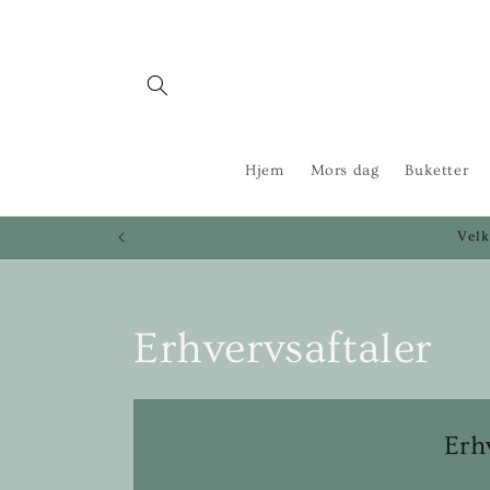
Gå til
indhold
Hjem
Mors dag
Buketter
Velk
Erhvervsaftaler
Erh