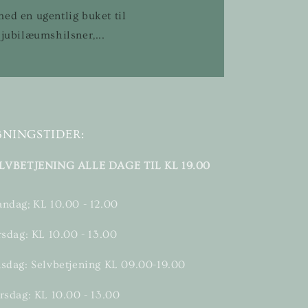
ed en ugentlig buket til
 jubilæumshilsner,...
BNINGSTIDER:
LVBETJENING ALLE DAGE TIL KL 19.00
ndag; KL 10.00 - 12.00
rsdag: KL 10.00 - 13.00
sdag: Selvbetjening KL 09.00-19.00
rsdag: KL 10.00 - 13.00