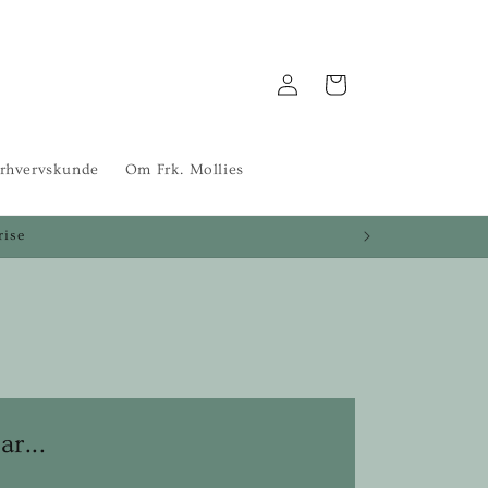
Log
Indkøbskurv
ind
rhvervskunde
Om Frk. Mollies
rise
r...