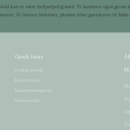
mhed kan vi være behjælpelig med. Vi kommer også gerne m
ntoret. Vi leverer buketter, planter eller gavekurve til både
Quick links
Å
SE
Cookie politik
Retur Politik
Ma
Handelsbetingelser
Ti
Servicevilkår
On
To