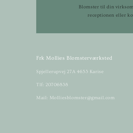
Blomster til din virkso
receptionen eller ko
Frk Mollies Blomsterværksted
Spjellerupvej 27A 4653 Karise
Tlf: 20706838
Mail: Molliesblomster@gmail.com