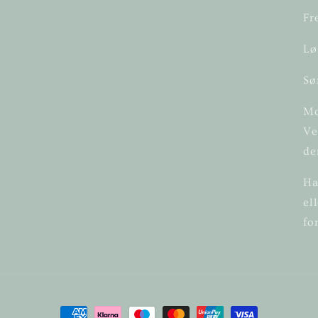
Fr
Lø
Sø
Mo
Ve
de
Ha
el
fo
Betalingsmetoder